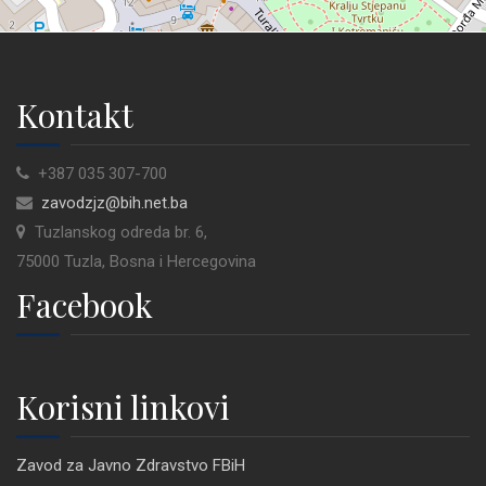
Kontakt
+387 035 307-700
zavodzjz@bih.net.ba
Tuzlanskog odreda br. 6,
75000 Tuzla, Bosna i Hercegovina
Facebook
Korisni linkovi
Zavod za Javno Zdravstvo FBiH