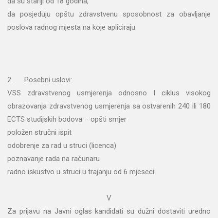
da su stariji od 18 godina,
da posjeduju opštu zdravstvenu sposobnost za obavljanje
poslova radnog mjesta na koje apliciraju.
2. Posebni uslovi:
VSS zdravstvenog usmjerenja odnosno I ciklus visokog
obrazovanja zdravstvenog usmjerenja sa ostvarenih 240 ili 180
ECTS studijskih bodova – opšti smjer
položen stručni ispit
odobrenje za rad u struci (licenca)
poznavanje rada na računaru
radno iskustvo u struci u trajanju od 6 mjeseci
V
Za prijavu na Javni oglas kandidati su dužni dostaviti uredno