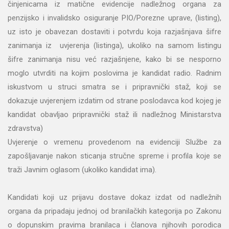
činjenicama iz matične evidencije nadležnog organa za
penzijsko i invalidsko osiguranje PIO/Porezne uprave, (listing),
uz isto je obavezan dostaviti i potvrdu koja razjašnjava šifre
zanimanja iz uvjerenja (listinga), ukoliko na samom listingu
šifre zanimanja nisu već razjašnjene, kako bi se nesporno
moglo utvrditi na kojim poslovima je kandidat radio. Radnim
iskustvom u struci smatra se i pripravnički staž, koji se
dokazuje uvjerenjem izdatim od strane poslodavca kod kojeg je
kandidat obavljao pripravnički staž ili nadležnog Ministarstva
zdravstva)
Uvjerenje o vremenu provedenom na evidenciji Službe za
zapošljavanje nakon sticanja stručne spreme i profila koje se
traži Javnim oglasom (ukoliko kandidat ima).
Kandidati koji uz prijavu dostave dokaz izdat od nadležnih
organa da pripadaju jednoj od branilačkih kategorija po Zakonu
o dopunskim pravima branilaca i članova njihovih porodica