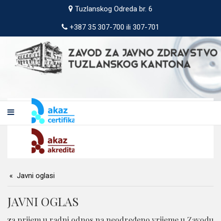
Tuzlanskog Odreda br. 6
+387 35 307-700 ili 307-701
Javni oglasi
JAVNI OGLAS
za prijem u radni odnos na neodređeno vrijeme u Zavodu