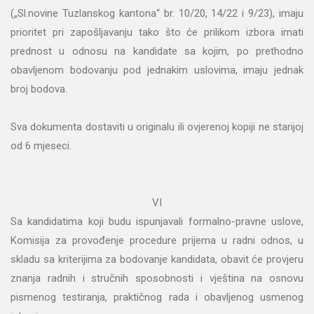
(„Sl.novine Tuzlanskog kantona“ br. 10/20, 14/22 i 9/23), imaju
prioritet pri zapošljavanju tako što će prilikom izbora imati
prednost u odnosu na kandidate sa kojim, po prethodno
obavljenom bodovanju pod jednakim uslovima, imaju jednak
broj bodova.
Sva dokumenta dostaviti u originalu ili ovjerenoj kopiji ne starijoj
od 6 mjeseci.
VI
Sa kandidatima koji budu ispunjavali formalno-pravne uslove,
Komisija za provođenje procedure prijema u radni odnos, u
skladu sa kriterijima za bodovanje kandidata, obavit će provjeru
znanja radnih i stručnih sposobnosti i vještina na osnovu
pismenog testiranja, praktičnog rada i obavljenog usmenog