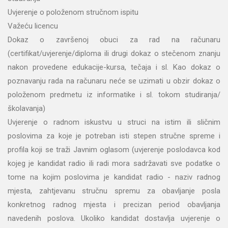
Uvjerenje o položenom stručnom ispitu
Važeću licencu
Dokaz o završenoj obuci za rad na računaru
(certifikat/uvjerenje/diploma ili drugi dokaz o stečenom znanju
nakon provedene edukacije-kursa, tečaja i sl. Kao dokaz o
poznavanju rada na računaru neće se uzimati u obzir dokaz o
položenom predmetu iz informatike i sl. tokom studiranja/
školavanja)
Uvjerenje o radnom iskustvu u struci na istim ili sličnim
poslovima za koje je potreban isti stepen stručne spreme i
profila koji se traži Javnim oglasom (uvjerenje poslodavca kod
kojeg je kandidat radio ili radi mora sadržavati sve podatke o
tome na kojim poslovima je kandidat radio - naziv radnog
mjesta, zahtjevanu stručnu spremu za obavljanje posla
konkretnog radnog mjesta i precizan period obavljanja
navedenih poslova. Ukoliko kandidat dostavlja uvjerenje o