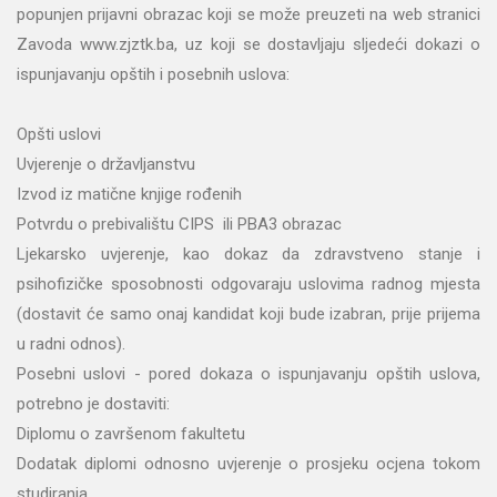
popunjen prijavni obrazac koji se može preuzeti na web stranici
Zavoda www.zjztk.ba, uz koji se dostavljaju sljedeći dokazi o
ispunjavanju opštih i posebnih uslova:
Opšti uslovi
Uvjerenje o državljanstvu
Izvod iz matične knjige rođenih
Potvrdu o prebivalištu CIPS ili PBA3 obrazac
Ljekarsko uvjerenje, kao dokaz da zdravstveno stanje i
psihofizičke sposobnosti odgovaraju uslovima radnog mjesta
(dostavit će samo onaj kandidat koji bude izabran, prije prijema
u radni odnos).
Posebni uslovi - pored dokaza o ispunjavanju opštih uslova,
potrebno je dostaviti:
Diplomu o završenom fakultetu
Dodatak diplomi odnosno uvjerenje o prosjeku ocjena tokom
studiranja