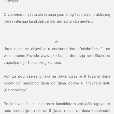
intervjua.
O vremenu i mjestu održavanja pismenog testiranja, praktičnog
rada i intervjua kandidati će biti naknadno obavješteni.
VII
Javni oglas se objavljuje u dnevnom listu „Oslobođenje“ i na
web stranici Zavoda www.zjztk.ba, a dostavlja se i Službi za
zapošljavanje Tuzlanskog kantona.
Rok za podnošenje prijava na Javni oglas je 8 (osam) dana
počev od narednog dana od dana objave u dnevnom listu
„Oslobođenje“.
Poslodavac će sa izabranim kandidatom zaključiti ugovor o
radu najkasnije u roku od 8 (osam) dana od dana konačnosti