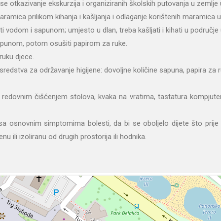
 se otkazivanje ekskurzija i organiziranih školskih putovanja u zemlje
ramica prilikom kihanja i kašljanja i odlaganje korištenih maramica 
i vodom i sapunom; umjesto u dlan, treba kašljati i kihati u područje 
sapunom, potom osušiti papirom za ruke.
 ruku djece.
edstva za održavanje higijene: dovoljne količine sapuna, papira za ru
redovnim čišćenjem stolova, kvaka na vratima, tastatura kompjutera,
 sa osnovnim simptomima bolesti, da bi se oboljelo dijete što prije 
 ili izoliranu od drugih prostorija ili hodnika.