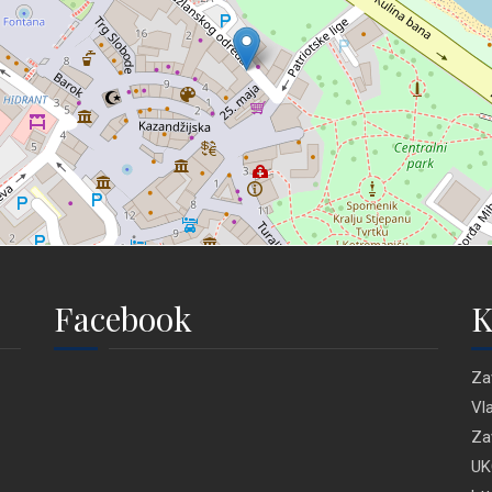
Facebook
K
Za
Vl
Za
UK