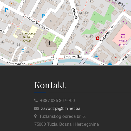
Kontakt
+387 035 307-700
zavodzjz@bih.net.ba
Tuzlanskog odreda br. 6,
75000 Tuzla, Bosna i Hercegovina