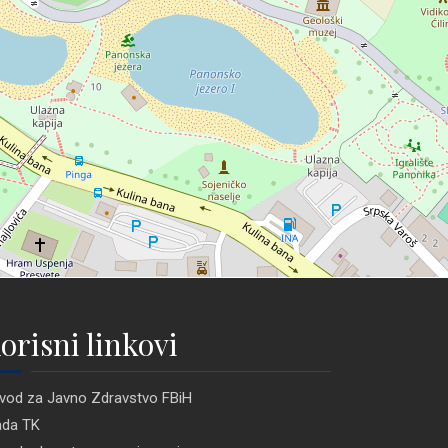
orisni linkovi
vod za Javno Zdravstvo FBiH
ada TK