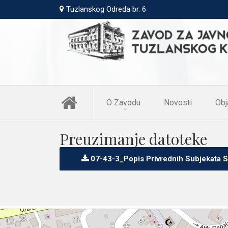
Tuzlanskog Odreda br. 6
O Zavodu
Novosti
Obj
Preuzimanje datoteke
07-43-3_Popis Privrednih Subjekata S