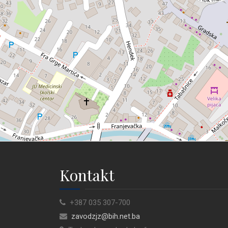
Kontakt
+387 035 307-700
zavodzjz@bih.net.ba