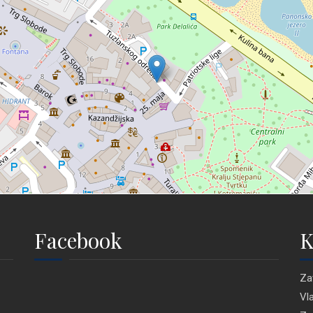
Facebook
K
Za
Vl